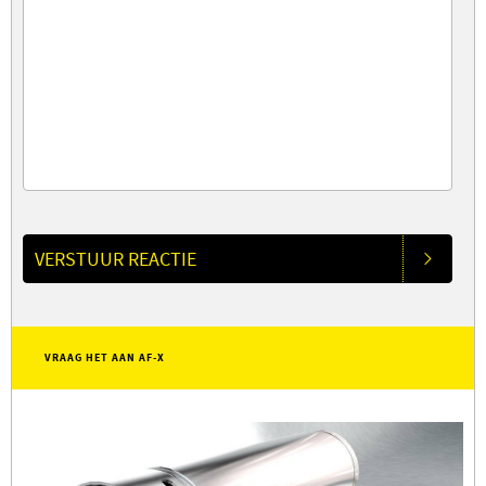
VERSTUUR REACTIE
VRAAG HET AAN AF-X