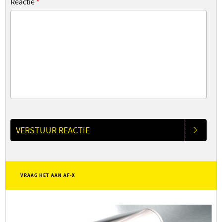
Reactie
*
VERSTUUR REACTIE
VRAAG HET AAN AF-X